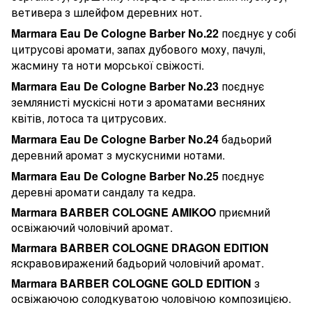
ветивера з шлейфом деревних нот.
Marmara Eau De Cologne Barber No.22
поєднує у собі
цитрусові аромати, запах дубового моху, пачулі,
жасмину та ноти морської свіжості.
Marmara Eau De Cologne Barber No.23
поєднує
землянисті мускісні ноти з ароматами весняних
квітів, лотоса та цитрусових.
Marmara Eau De Cologne Barber No.24
бадьорий
деревний аромат з мускусними нотами.
Marmara Eau De Cologne Barber No.25
поєднує
деревні аромати сандалу та кедра.
Marmara BARBER COLOGNE AMIKOO
приємний
освіжаючий чоловічий аромат.
Marmara BARBER COLOGNE DRAGON EDITION
яскравовиражений бадьорий чоловічий аромат.
Marmara BARBER COLOGNE GOLD EDITION
з
освіжаючою солодкуватою чоловічою композицією.