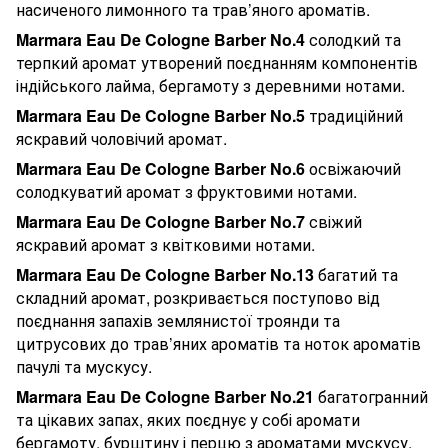
насиченого лимонного та трав’яного ароматів.
Marmara Eau De Cologne Barber No.4
солодкий та
терпкий аромат утворений поєднанням компонентів
індійського лайма, бергамоту з деревними нотами.
Marmara Eau De Cologne Barber No.5
традиційний
яскравий чоловічий аромат.
Marmara Eau De Cologne Barber No.6
освіжаючий
солодкуватий аромат з фруктовими нотами.
Marmara Eau De Cologne Barber No.7
свіжий
яскравий аромат з квітковими нотами.
Marmara Eau De Cologne Barber No.13
багатий та
складний аромат, розкривається поступово від
поєднання запахів землянистої троянди та
цитрусових до трав’яних ароматів та ноток ароматів
пачулі та мускусу.
Marmara Eau De Cologne Barber No.21
багатогранний
та цікавих запах, яких поєднує у собі аромати
бергамоту, бурштину і перцю з ароматами мускусу,