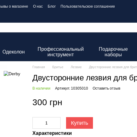
зывы о магазине
О нас
Блог
Пользовательское соглашение
Профессиональный
Подарочные
Одеколон
инструмент
наборы
Главная
Бритье
Лезвие
Двусторонние лезвия для брить
Двусторонние лезвия для бр
В наличии
Артикул: 10305010
Оставить отзыв
300 грн
Купить
Характеристики