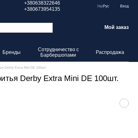
+380638322646
Укр
Рус
Вход
+380673954135
Мой заказ
Сотрудничество с
Бренды
Распродажа
Барбершопами
я Derby Extra Mini DE 100шт.
итья Derby Extra Mini DE 100шт.