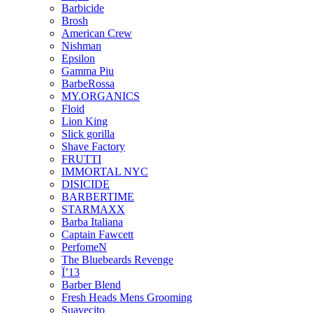
Barbicide
Brosh
American Crew
Nishman
Epsilon
Gamma Piu
BarbeRossa
MY.ORGANICS
Floid
Lion King
Slick gorilla
Shave Factory
FRUTTI
IMMORTAL NYC
DІSICIDE
BARBERTIME
STARMAXX
Barba Italiana
Captain Fawcett
PerfomeN
The Bluebeards Revenge
Ї’13
Barber Blend
Fresh Heads Mens Grooming
Suavecito