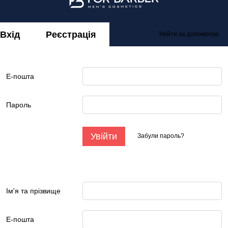
Вхід
Реєстрація
Увійти за допомогою
Е-пошта
Пароль
Увійти
Забули пароль?
Ім'я та прізвище
Е-пошта